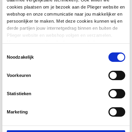
Toon meer
Flexibel
Ja
cookies plaatsen om je bezoek aan de Plieger website en
webshop en onze communicatie naar jou makkelijker en
Aansluiting 1
Steekeind
persoonlijker te maken. Met deze cookies kunnen wij en
Downloads
derde partijen jouw internetgedrag binnen en buiten de
Aansluiting 2
Steekeind
Plieger website en webshop volgen en verzamelen.
Hiermee passen wij en derden onze website, app,
Verkoopbrochure
application/pdf
,
55 KB
Met voorgemonteerde
Nee
advertenties en communicatie aan jouw interesses aan.
Toestemmingsselectie
afdichting
We slaan je cookievoorkeur op in je browser.
Noodzakelijk
Pictogram
application/pdf
,
11 MB
Soort isolatiemateriaal
Glaswol (MW)
Voorkeuren
Met geweven
Nee
afschermdoek
Statistieken
Dampremmende laag
Ja
Marketing
Met kern/kegel
Nee