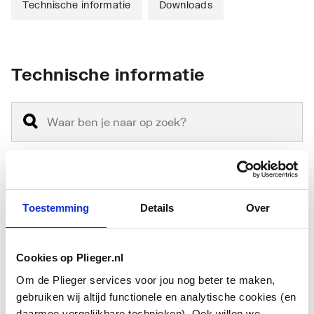
Technische informatie
Downloads
Technische informatie
Materiaal binnenbuis
Overig
Toestemming
Details
Over
Materiaal buitenbuis
Overig
Cookies op Plieger.nl
Nom. kanaaldiameter
160
Om de Plieger services voor jou nog beter te maken,
Inwendige diameter
160
gebruiken wij altijd functionele en analytische cookies (en
daarmee vergelijkbare technieken). Ook willen we