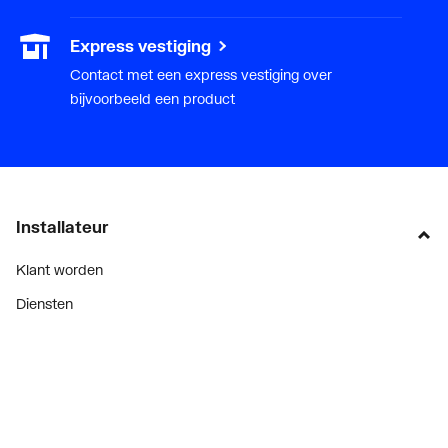
Express vestiging
Contact met een express vestiging over
bijvoorbeeld een product
Installateur
Klant worden
Diensten
Alle Expressen
Alle Showrooms
Onze merken
Bekijk alle evenementen