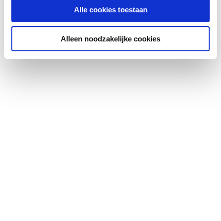
Demping 125 Hz
10
Alle cookies toestaan
Demping 250 Hz
13
Alleen noodzakelijke cookies
Demping 500 Hz
16
Demping 1000 Hz
16
Demping 2000 Hz
21
Demping 4000 Hz
18
Werkende lengte
500