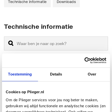
Technische informatie
Downloads
Technische informatie
Materiaal binnenbuis
Overig
Toestemming
Details
Over
Materiaal buitenbuis
Overig
Cookies op Plieger.nl
Nom. kanaaldiameter
102
Om de Plieger services voor jou nog beter te maken,
Inwendige diameter
102
gebruiken wij altijd functionele en analytische cookies (en
daarmee vergelijkbare technieken). Ook willen we