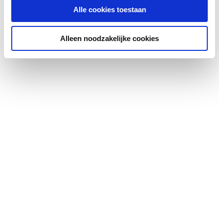
Demping 125 Hz
6
Alle cookies toestaan
Demping 250 Hz
18
Alleen noodzakelijke cookies
Demping 500 Hz
21
Demping 1000 Hz
20
Demping 2000 Hz
22
Demping 4000 Hz
25
Werkende lengte
500