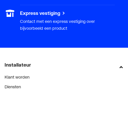
Express vestiging
Contact met een express vestiging over
bijvoorbeeld een product
Installateur
Klant worden
Diensten
Alle Expressen
Alle Showrooms
Onze merken
Bekijk alle evenementen