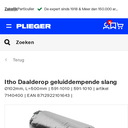
Zakelijk
Particulier
De expert sinds 1918 & Meer dan 150.000 artikelen
Terug
Itho Daalderop geluiddempende slang
Ø102mm, L=500mm | 591-1010 | 591-1010 | artikel
7140400 | EAN 8712922101643 |