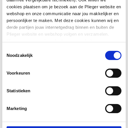
Toon meer
Flexibel
Ja
cookies plaatsen om je bezoek aan de Plieger website en
webshop en onze communicatie naar jou makkelijker en
Aansluiting 1
Steekeind
persoonlijker te maken. Met deze cookies kunnen wij en
Downloads
derde partijen jouw internetgedrag binnen en buiten de
Aansluiting 2
Steekeind
Plieger website en webshop volgen en verzamelen.
Hiermee passen wij en derden onze website, app,
Verkoopbrochure
application/pdf
,
55 KB
Met voorgemonteerde
Nee
advertenties en communicatie aan jouw interesses aan.
Toestemmingsselectie
afdichting
We slaan je cookievoorkeur op in je browser.
Noodzakelijk
Pictogram
application/pdf
,
11 MB
Soort isolatiemateriaal
Glaswol (MW)
Voorkeuren
Met geweven
Nee
afschermdoek
Statistieken
Dampremmende laag
Ja
Marketing
Met kern/kegel
Nee