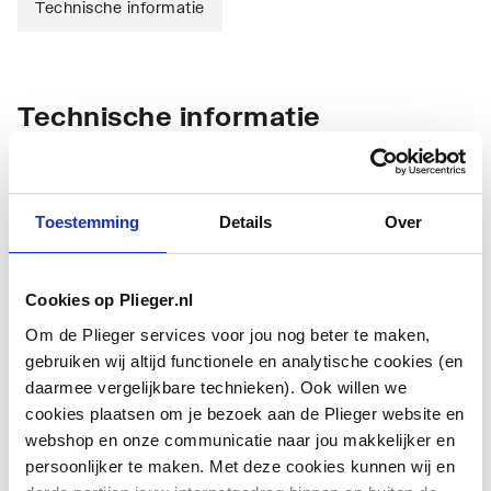
Technische informatie
Technische informatie
Toestemming
Details
Over
Cookies op Plieger.nl
Lengte
750
Om de Plieger services voor jou nog beter te maken,
Breedte
100
gebruiken wij altijd functionele en analytische cookies (en
daarmee vergelijkbare technieken). Ook willen we
Hoogte
100
cookies plaatsen om je bezoek aan de Plieger website en
webshop en onze communicatie naar jou makkelijker en
Kleur
Zwart
persoonlijker te maken. Met deze cookies kunnen wij en