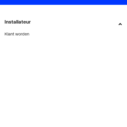
Installateur
Klant worden
Diensten
Alle Expressen
Alle Showrooms
Onze merken
Bekijk alle evenementen
Onderdelenzoeker
Prijswijzigingen
Over ons