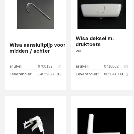
Geluidsklasse vulventiel volgens DIN-52 218
Groep 
Wisa deksel m.
druktoets
Wisa aansluitpijp voor
midden / achter
Wit
artikel
:
artikel
:
0700132
0710002
Leverancier
:
Leverancier
:
1405987118
8050410801