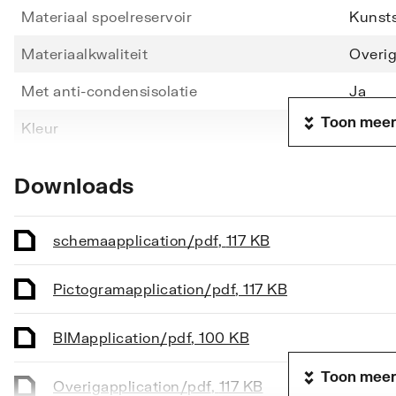
Materiaal spoelreservoir
Kunsts
Materiaalkwaliteit
Overi
Met anti-condensisolatie
Ja
Toon meer
Kleur
Wit
Aansluiting tapwater
Buite
Downloads
Uitwendige buisdiameter tapwater
16662
Maat aansluiting tapwater
3/8"
schema
application/pdf
,
117 KB
Wateraansluiting links
Ja
Pictogram
application/pdf
,
117 KB
Wateraansluiting rechts
Ja
BIM
application/pdf
,
100 KB
Wateraansluiting boven
Nee
Toon meer
Overig
application/pdf
,
117 KB
Wateraansluiting onder
Nee