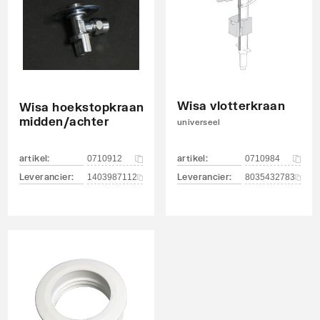
I, <= 20 dB(A)
Wisa vlotterkraan
Wisa hoekstopkraan
midden/achter
universeel
artikel
:
artikel
:
0710912
0710984
Leverancier
:
Leverancier
:
1403987112
8035432783