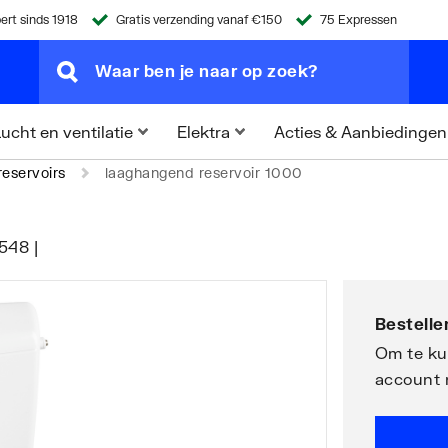
ert sinds 1918
Gratis verzending vanaf €150
75 Expressen
Acties & Aanbiedingen
ucht en ventilatie
Elektra
eservoirs
laaghangend reservoir 1000
548 |
Bestellen
Om te kun
account 