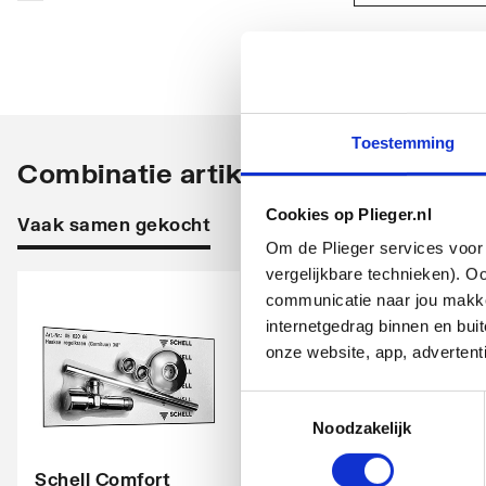
Wateraansluiting achter
Ja
Productinformatie
application/pdf
,
336 KB
Min. spoelwaterhoeveelheid
6
Spoelwaterhoeveelheid
6
Toestemming
Combinatie artikelen
Max. spoelwaterhoeveelheid
9
Cookies op Plieger.nl
Spoeling
Onder
Vaak samen gekocht
Om de Plieger services voor 
Spoelwaterhoeveelheid instelbaar
Ja
vergelijkbare technieken). O
communicatie naar jou makkel
Bediening
Drukk
internetgedrag binnen en bu
onze website, app, advertent
Geluidsklasse vulventiel
Groep 
Geschikt voor handmatige bediening
Ja
Toestemmingsselectie
Noodzakelijk
Geschikt voor pneumatische bediening
Nee
Schell Comfort