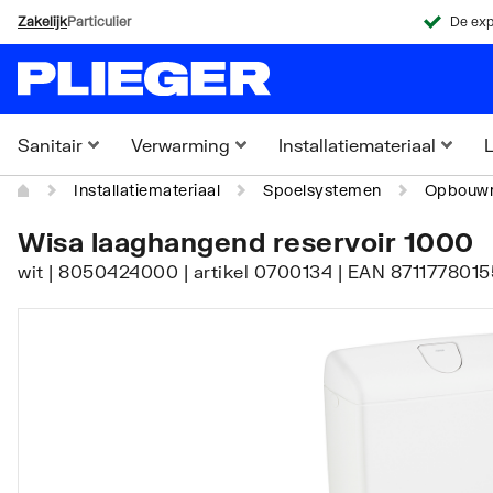
Zakelijk
Particulier
De exp
Sanitair
Verwarming
Installatiemateriaal
L
Installatiemateriaal
Spoelsystemen
Opbouwr
Wisa laaghangend reservoir 1000
wit | 8050424000 | artikel 0700134 | EAN 8711778015