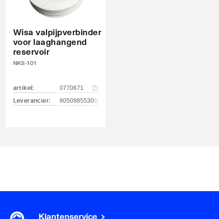
Wisa valpijpverbinder
voor laaghangend
reservoir
NKS-101
artikel
:
0770671
Leverancier
:
8050985530
Klantenservice