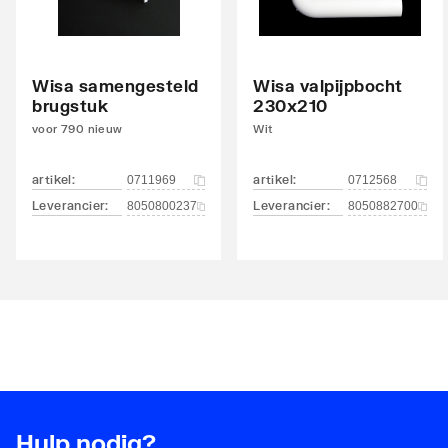
Wisa samengesteld
Wisa valpijpbocht
brugstuk
230x210
voor 790 nieuw
Wit
artikel
:
artikel
:
0711969
0712568
Leverancier
:
Leverancier
:
8050800237
8050882700
Hulp nodig?