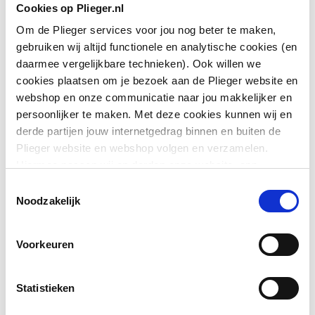
Cookies op Plieger.nl
Om de Plieger services voor jou nog beter te maken,
gebruiken wij altijd functionele en analytische cookies (en
daarmee vergelijkbare technieken). Ook willen we
cookies plaatsen om je bezoek aan de Plieger website en
webshop en onze communicatie naar jou makkelijker en
persoonlijker te maken. Met deze cookies kunnen wij en
derde partijen jouw internetgedrag binnen en buiten de
Plieger website en webshop volgen en verzamelen.
Hiermee passen wij en derden onze website, app,
advertenties en communicatie aan jouw interesses aan.
Toestemmingsselectie
We slaan je cookievoorkeur op in je browser.
Noodzakelijk
Voorkeuren
Statistieken