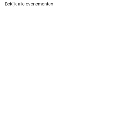
Bekijk alle evenementen
Onderdelenzoeker
Prijswijzigingen
Over ons
Vacatures
Over Plieger
Plieger Praktijk
Geschiedenis
Nieuws
Blogoverzicht
Contact