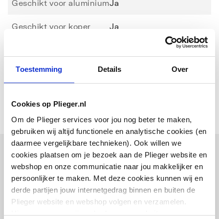
Geschikt voor aluminium
Ja
Geschikt voor koper
Ja
Geschikt voor staal
Ja
Toestemming
Details
Over
Toon meer
Geschikt voor RVS
Nee
Geschikt voor
Nee
Cookies op Plieger.nl
gietijzeren buis
Om de Plieger services voor jou nog beter te maken,
gebruiken wij altijd functionele en analytische cookies (en
Geschikt voor kunststof
Nee
daarmee vergelijkbare technieken). Ook willen we
cookies plaatsen om je bezoek aan de Plieger website en
Geschikt voor composiet
Nee
Onderdelen
webshop en onze communicatie naar jou makkelijker en
meerlagenbuis
persoonlijker te maken. Met deze cookies kunnen wij en
derde partijen jouw internetgedrag binnen en buiten de
Lengte
70
Plieger website en webshop volgen en verzamelen.
Hiermee passen wij en derden onze website, app,
Aantal snijwieltjes
1