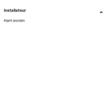
Installateur
Klant worden
Diensten
Alle Expressen
Alle Showrooms
Onze merken
Bekijk alle evenementen
Onderdelenzoeker
Prijswijzigingen
Over ons
Vacatures