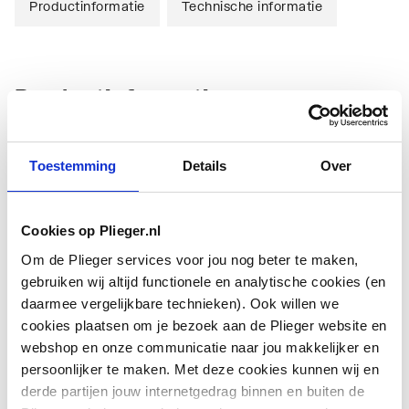
Productinformatie
Technische informatie
Productinformatie
Installateurs in de sector loodgieterij, verwarming en
airconditioning kunnen de Standaard-buigtang gebruiken
Toestemming
Details
Over
voor het buigen van CV-buizen tot 90°.
Technische informatie
Cookies op Plieger.nl
Om de Plieger services voor jou nog beter te maken,
gebruiken wij altijd functionele en analytische cookies (en
daarmee vergelijkbare technieken). Ook willen we
cookies plaatsen om je bezoek aan de Plieger website en
webshop en onze communicatie naar jou makkelijker en
persoonlijker te maken. Met deze cookies kunnen wij en
derde partijen jouw internetgedrag binnen en buiten de
Geschikt voor koper
Ja