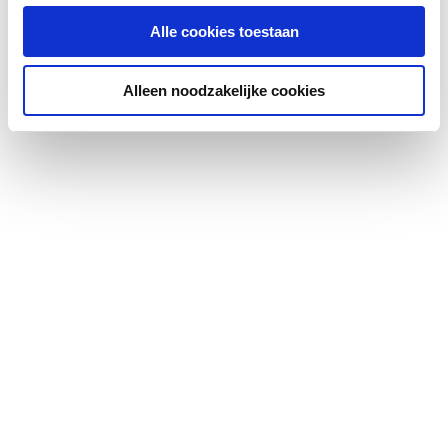
Met bladvanger
Ja
Alle cookies toestaan
Met kiezelrand
Nee
Alleen noodzakelijke cookies
KOMO-keur
Nee
Geschikt voor
Nee
terrasopzetstuk
Diameter plakplaat
315
Diameter bladvanger
70
Lengte aansluiting
80
Met afdichtingsring
Nee