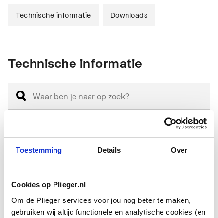
Technische informatie
Downloads
Technische informatie
Materiaal uitloop
Aluminium
Toestemming
Details
Over
Kwaliteitsklasse
Overig
materiaal uitloop
Cookies op Plieger.nl
Om de Plieger services voor jou nog beter te maken,
Oppervlaktebeschermin
Onbehandeld
gebruiken wij altijd functionele en analytische cookies (en
g uitloop