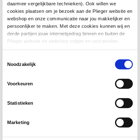
daarmee vergelijkbare technieken). Ook willen we
cookies plaatsen om je bezoek aan de Plieger website en
Toon meer
Materiaal plakplaat
Aluminium
webshop en onze communicatie naar jou makkelijker en
persoonlijker te maken. Met deze cookies kunnen wij en
Kwaliteitsklasse
Al 99,5 (3.0255)
derde partijen jouw internetgedrag binnen en buiten de
Downloads
materiaal plakplaat
Plieger website en webshop volgen en verzamelen.
Hiermee passen wij en derden onze website, app,
Oppervlaktebeschermin
Onbehandeld
Bouwtekening
image/png
,
14 KB
advertenties en communicatie aan jouw interesses aan.
Toestemmingsselectie
g plakplaat
We slaan je cookievoorkeur op in je browser.
Noodzakelijk
Exploded_view
image/jpeg
,
63 KB
Plaats afvoer in
Centraal onder
plakplaat
Voorkeuren
Aansluitmaat
70
Statistieken
Aansluiting
Overig
Marketing
Geïsoleerd
Nee