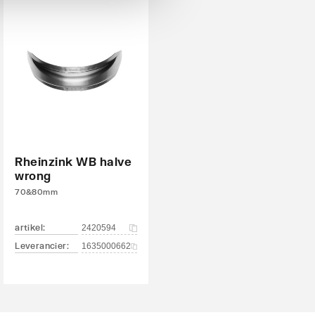
Rheinzink WB halve
wrong
70&80mm
artikel
:
2420594
Leverancier
:
1635000662