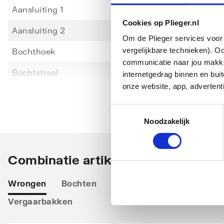
Aansluiting 1
Schui
Cookies op Plieger.nl
Aansluiting 2
Instee
Om de Plieger services voor 
vergelijkbare technieken). O
Bochthoek
85
communicatie naar jou makkel
Toon meer
Bochtstraal
150
internetgedrag binnen en bu
onze website, app, advertent
Excentrisch
Nee
Toestemmingsselectie
Lengte aansluiting 1
30
Noodzakelijk
Lengte aansluiting 2
30
Materiaal aansluiting 1
Zink
Combinatie artikelen
Materiaal aansluiting 2
Zink
Wrongen
Bochten
Tapeinden
Beugels
B
Model
1-delig
Vergaarbakken
Oppervlaktebehandeling aansluiting 1
Onbeh