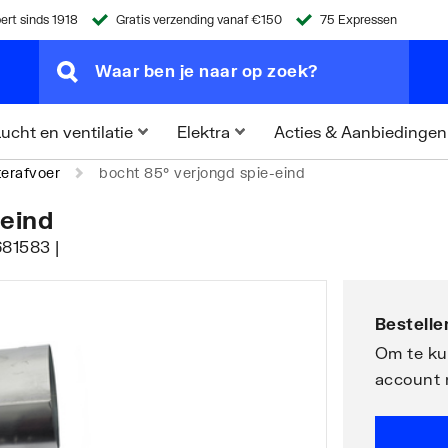
ert sinds 1918
Gratis verzending vanaf €150
75 Expressen
Acties & Aanbiedingen
ucht en ventilatie
Elektra
erafvoer
bocht 85° verjongd spie-eind
-eind
81583 |
Bestellen
Om te kun
account 