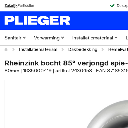
Zakelijk
Particulier
De exp
Sanitair
Verwarming
Installatiemateriaal
L
Installatiemateriaal
Dakbedekking
Hemelwat
Rheinzink bocht 85° verjongd spie
80mm | 1635000419 | artikel 2430453 | EAN 87185316