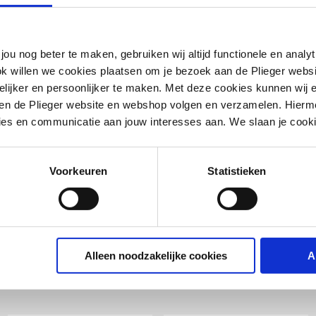
fmof
k (push koppeling)
jou nog beter te maken, gebruiken wij altijd functionele en anal
ok willen we cookies plaatsen om je bezoek aan de Plieger web
ijker en persoonlijker te maken. Met deze cookies kunnen wij e
iten de Plieger website en webshop volgen en verzamelen. Hierm
ies en communicatie aan jouw interesses aan. We slaan je cooki
Voorkeuren
Statistieken
Alleen noodzakelijke cookies
A
uis
Boldraadroosters
Verloopstukken
Monta
andeld