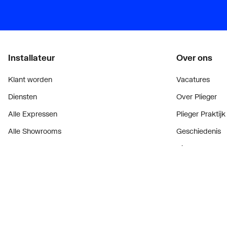
Installateur
Over ons
Klant worden
Vacatures
Diensten
Over Plieger
Alle Expressen
Plieger Praktijk
Alle Showrooms
Geschiedenis
Onze merken
Nieuws
Bekijk alle evenementen
Blogoverzicht
Onderdelenzoeker
Contact
Prijswijzigingen