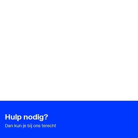
Werkende lengte aansluiting 1
30
Werkende lengte aansluiting 2
30
Hulp nodig?
Dan kun je bij ons terecht