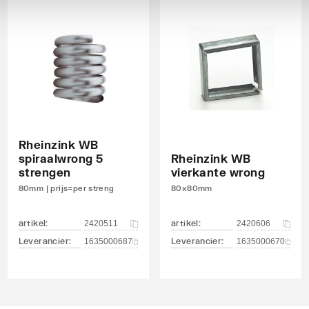
andeld
andeld
andeld
Rheinzink WB
spiraalwrong 5
Rheinzink WB
strengen
vierkante wrong
80mm | prijs=per streng
80x80mm
artikel
:
artikel
:
2420511
2420606
Leverancier
:
Leverancier
:
1635000687
1635000670