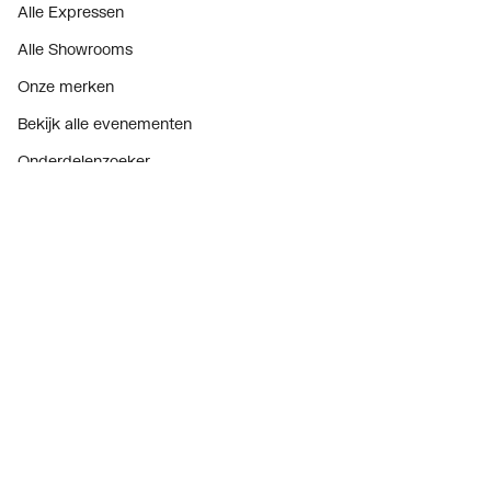
Alle Expressen
Alle Showrooms
Onze merken
Bekijk alle evenementen
Onderdelenzoeker
Prijswijzigingen
Over ons
Vacatures
Over Plieger
Plieger Praktijk
Geschiedenis
Nieuws