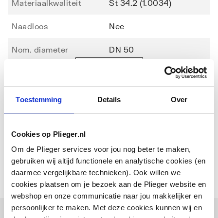
Materiaalkwaliteit
St 34.2 (1.0034)
Naadloos
Nee
Nom. diameter
DN 50
Toon meer
Uitwendige
53
buisdiameter
Toestemming
Details
Over
Downloads
Wanddikte
1.5
Aansluiting
Eenzijdig mof
Cookies op Plieger.nl
Bouwtekening
image/png
,
11 KB
Om de Plieger services voor jou nog beter te maken,
Uitvoering buiseind
Glad
gebruiken wij altijd functionele en analytische cookies (en
daarmee vergelijkbare technieken). Ook willen we
Variabele lengte
Nee
cookies plaatsen om je bezoek aan de Plieger website en
webshop en onze communicatie naar jou makkelijker en
Buissoort
Overig
persoonlijker te maken. Met deze cookies kunnen wij en