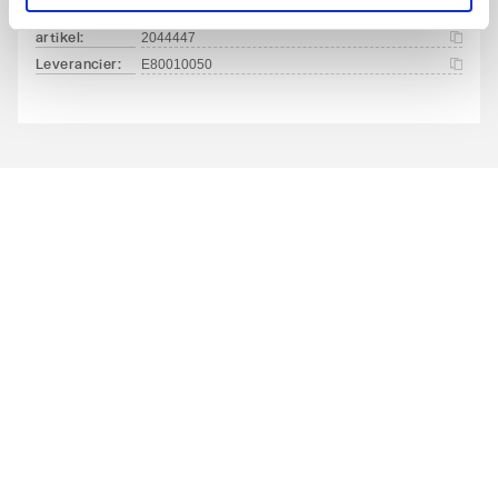
Uitwendige
Thermisch verzinkt (Hot-
artikel
:
2044447
oppervlaktebescherming
dip)
Leverancier
:
E80010050
Uitwendig gecoat
Nee
Kleur
Overig