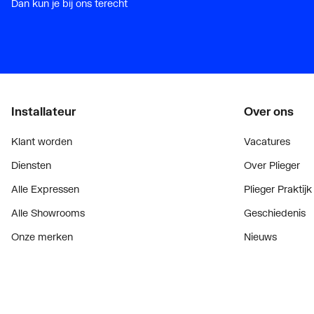
Dan kun je bij ons terecht
Installateur
Over ons
Klant worden
Vacatures
Diensten
Over Plieger
Alle Expressen
Plieger Praktijk
Alle Showrooms
Geschiedenis
Onze merken
Nieuws
Bekijk alle evenementen
Blogoverzicht
Onderdelenzoeker
Contact
Prijswijzigingen