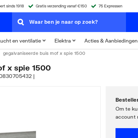
ert sinds 1918
Gratis verzending vanaf €150
75 Expressen
Acties & Aanbiedingen
ucht en ventilatie
Elektra
gegalvaniseerde buis mof x spie 1500
f x spie 1500
90830705432 |
Bestellen
Om te kun
account 