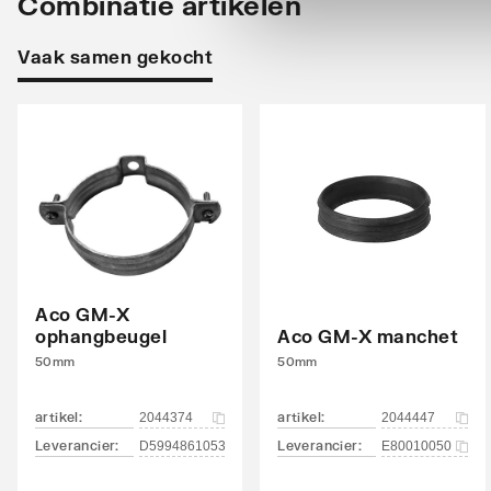
Combinatie artikelen
Druktrap klasse
Drukl
Vaak samen gekocht
Met sok
Ja
Min. mediumtemperatuur (continu)
-10
Max. mediumtemperatuur (continu)
90
Inwendige oppervlaktebescherming
Thermi
Inwendig gecoat
Ja
Uitwendige oppervlaktebescherming
Thermi
Aco GM-X
ophangbeugel
Aco GM-X manchet
Uitwendig gecoat
Nee
50mm
50mm
Kleur
Overi
artikel
:
artikel
:
2044374
2044447
Leverancier
:
Leverancier
:
D5994861053
E80010050