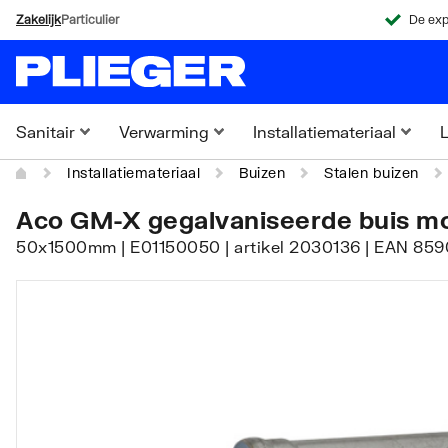
Zakelijk
Particulier
De exp
Sanitair
Verwarming
Installatiemateriaal
L
Installatiemateriaal
Buizen
Stalen buizen
Aco GM-X gegalvaniseerde buis mo
50x1500mm | E01150050 | artikel 2030136 | EAN 85