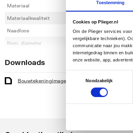
Toestemming
Materiaal
Staal
Materiaalkwaliteit
St 34.
Cookies op Plieger.nl
Naadloos
Nee
Om de Plieger services voor 
vergelijkbare technieken). O
Toon meer
Nom. diameter
DN 50
communicatie naar jou makkel
internetgedrag binnen en bu
Uitwendige buisdiameter
53
onze website, app, advertent
Downloads
Wanddikte
1.5
Toestemmingsselectie
Aansluiting
Eenzij
Bouwtekening
image/png
,
11 KB
Noodzakelijk
Uitvoering buiseind
Glad
Variabele lengte
Nee
Buissoort
Overi
Klasse
Midde