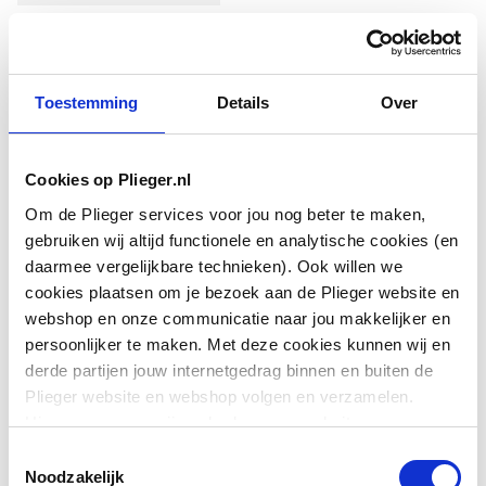
Technische informatie
Toestemming
Details
Over
Cookies op Plieger.nl
Om de Plieger services voor jou nog beter te maken,
gebruiken wij altijd functionele en analytische cookies (en
daarmee vergelijkbare technieken). Ook willen we
Klembereik
32
cookies plaatsen om je bezoek aan de Plieger website en
webshop en onze communicatie naar jou makkelijker en
persoonlijker te maken. Met deze cookies kunnen wij en
derde partijen jouw internetgedrag binnen en buiten de
Plieger website en webshop volgen en verzamelen.
Hiermee passen wij en derden onze website, app,
advertenties en communicatie aan jouw interesses aan.
Toestemmingsselectie
We slaan je cookievoorkeur op in je browser.
Noodzakelijk