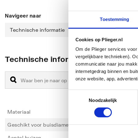
Navigeer naar
Toestemming
Technische informatie
Cookies op Plieger.nl
Om de Plieger services voor 
vergelijkbare technieken). O
Technische informatie
communicatie naar jou makkel
internetgedrag binnen en bu
onze website, app, advertent
Toestemmingsselectie
Noodzakelijk
Materiaal
Kunsts
Geschikt voor buisdiameter
10
Aantal buizen
1