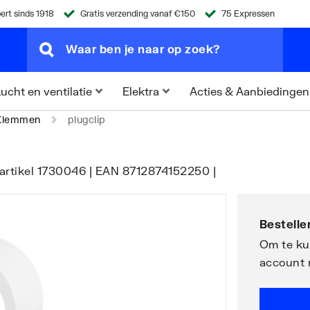
ert sinds 1918
Gratis verzending vanaf €150
75 Expressen
Acties & Aanbiedingen
ucht en ventilatie
Elektra
Klemmen
plugclip
 artikel 1730046 | EAN 8712874152250 |
Bestellen
Om te kun
account 