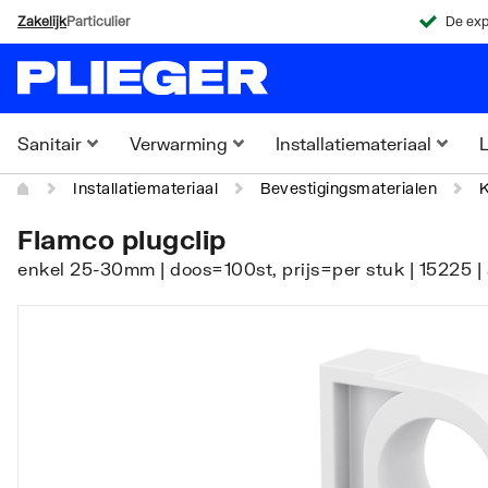
Zakelijk
Particulier
De exp
Sanitair
Verwarming
Installatiemateriaal
L
Installatiemateriaal
Bevestigingsmaterialen
Flamco plugclip
enkel 25-30mm | doos=100st, prijs=per stuk | 15225 |