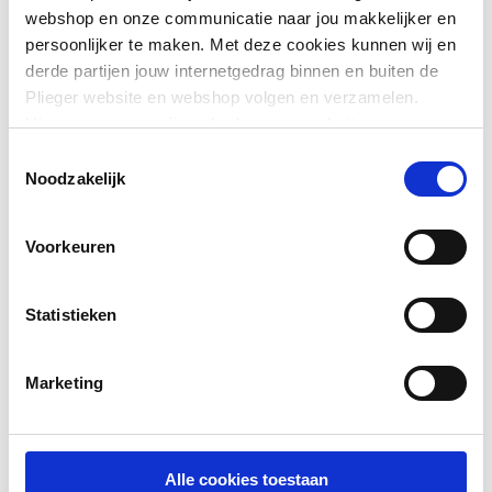
Oppervlaktebeschermin
Verzinkt
webshop en onze communicatie naar jou makkelijker en
g
persoonlijker te maken. Met deze cookies kunnen wij en
derde partijen jouw internetgedrag binnen en buiten de
Lengte
60
Plieger website en webshop volgen en verzamelen.
Hiermee passen wij en derden onze website, app,
Met moer
Ja
advertenties en communicatie aan jouw interesses aan.
Toestemmingsselectie
Toon meer
We slaan je cookievoorkeur op in je browser.
Noodzakelijk
Met sluitring
Ja
Met afdekkap
Ja
Voorkeuren
Kleur afdekkap
Chroom
Statistieken
Met plug
Ja
Marketing
Alle cookies toestaan