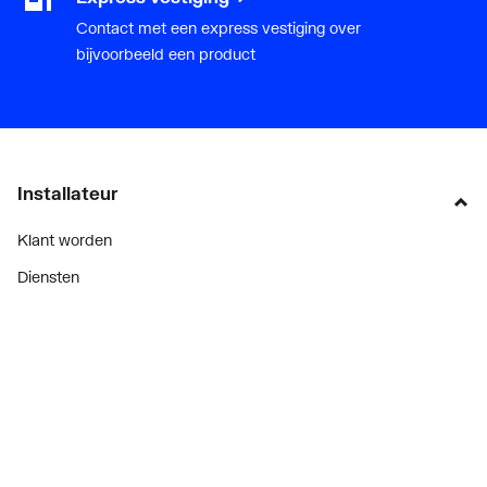
Contact met een express vestiging over
bijvoorbeeld een product
Installateur
Klant worden
Diensten
Alle Expressen
Alle Showrooms
Onze merken
Bekijk alle evenementen
Onderdelenzoeker