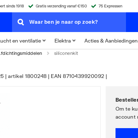
ert sinds 1918
Gratis verzending vanaf €150
75 Expressen
Acties & Aanbiedingen
ucht en ventilatie
Elektra
fdichtingsmiddelen
siliconenkit
9325 | artikel 1800248 | EAN 8710439920092 |
Bestellen
Om te kun
account 