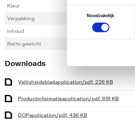
Kleur
Wit
Toestemmingsselectie
Noodzakelijk
Verpakking
Patro
Inhoud
300
Netto gewicht
296
Downloads
Veiligheidsblad
application/pdf
,
228 KB
Productinformatie
application/pdf
,
619 KB
DOP
application/pdf
,
436 KB