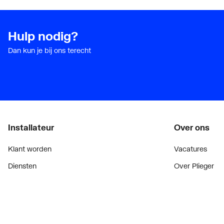
Hulp nodig?
Dan kun je bij ons terecht
Installateur
Over ons
Klant worden
Vacatures
Diensten
Over Plieger
Alle Expressen
Plieger Praktijk
Alle Showrooms
Geschiedenis
Onze merken
Nieuws