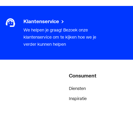
Klantenservice
We helpen je graag! Bezoek onze
klantenservice om te kijken hoe we je
verder kunnen helpen
Consument
Diensten
Inspiratie
De stijl van klanten met #myplie
Showroom magazine