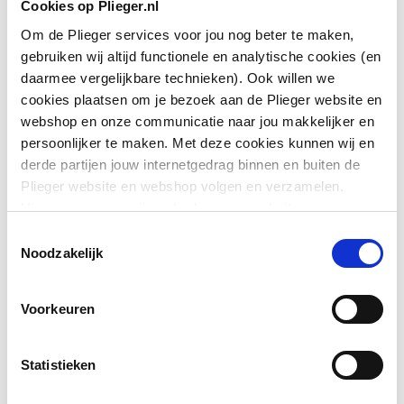
Bediening
Accu
Cookies op Plieger.nl
Om de Plieger services voor jou nog beter te maken,
Geschikt voor
16
gebruiken wij altijd functionele en analytische cookies (en
buisdiameter
daarmee vergelijkbare technieken). Ook willen we
cookies plaatsen om je bezoek aan de Plieger website en
Geschikt voor stalen
Nee
webshop en onze communicatie naar jou makkelijker en
buis
persoonlijker te maken. Met deze cookies kunnen wij en
derde partijen jouw internetgedrag binnen en buiten de
Toon meer
Nom. spanning
18
Plieger website en webshop volgen en verzamelen.
Hiermee passen wij en derden onze website, app,
Accucapaciteit
1.5
advertenties en communicatie aan jouw interesses aan.
Downloads
Toestemmingsselectie
We slaan je cookievoorkeur op in je browser.
Noodzakelijk
Gedwongen afloop
Ja
Productinformatie
application/pdf
,
15 bytes
Aantal meegeleverde
1
Voorkeuren
accu's
Overig
application/pdf
,
49 MB
Statistieken
Met koffer
Ja