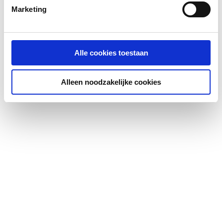
Met oplaadeenheid
Ja
Marketing
Gewicht
1.7
Alle cookies toestaan
Alleen noodzakelijke cookies