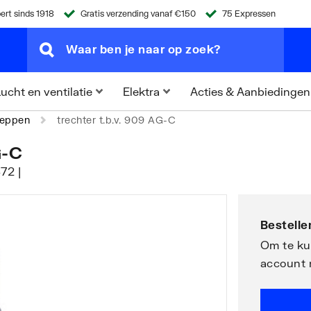
ert sinds 1918
Gratis verzending vanaf €150
75 Expressen
Acties & Aanbiedingen
ucht en ventilatie
Elektra
leppen
trechter t.b.v. 909 AG-C
G-C
72 |
Bestellen
Om te kun
account 