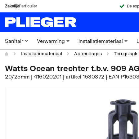
Zakelijk
Particulier
De exp
Sanitair
Verwarming
Installatiemateriaal
L
Installatiemateriaal
Appendages
Terugslagk
Watts Ocean trechter t.b.v. 909 A
20/25mm | 416020201 | artikel 1530372 | EAN P15303