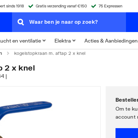
ert sinds 1918
Gratis verzending vanaf €150
75 Expressen
Acties & Aanbiedingen
ucht en ventilatie
Elektra
n
kogelstopkraan m. aftap 2 x knel
 2 x knel
4 |
Bestellen
Om te kun
account 