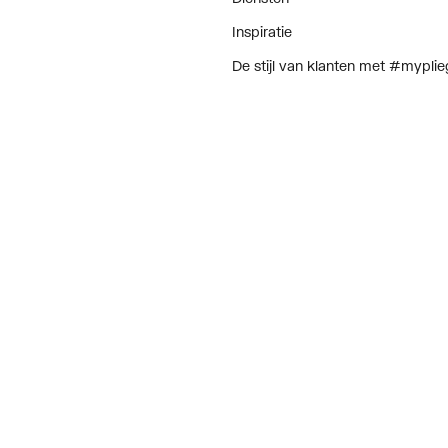
Inspiratie
De stijl van klanten met #myplie
Showroom magazine
andeld
Algemene voorwaarden
Retourbeleid