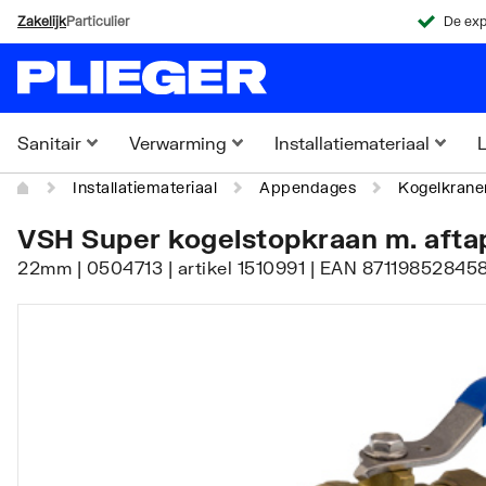
Zakelijk
Particulier
De exp
Sanitair
Verwarming
Installatiemateriaal
L
Installatiemateriaal
Appendages
Kogelkrane
VSH Super kogelstopkraan m. aftap
22mm | 0504713 | artikel 1510991 | EAN 871198528458