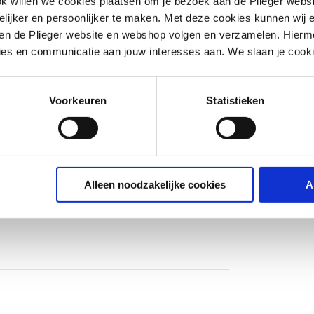
ok willen we cookies plaatsen om je bezoek aan de Plieger web
ijker en persoonlijker te maken. Met deze cookies kunnen wij e
iten de Plieger website en webshop volgen en verzamelen. Hierm
ies en communicatie aan jouw interesses aan. We slaan je cooki
Voorkeuren
Statistieken
ng
ng
0Pb2 (CW617N)
Alleen noodzakelijke cookies
A
trafluorethyleen (PTFE)
ng
ng