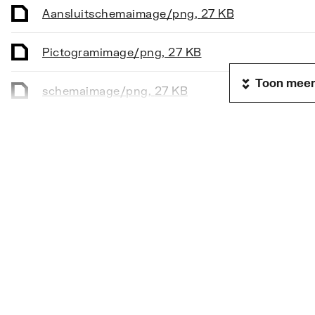
Materiaal spindelafdichting primair
Ethyl
Aansluitschema
image/png
,
27 KB
Nom. diameter aansluiting 1
DN 20
Pictogram
image/png
,
27 KB
Uitwendige buisdiameter aansluiting 1
22
Toon meer
schema
image/png
,
27 KB
Aansluiting 1
Knelri
Met koppeling aansluiting 1
Nee
Overig
image/png
,
27 KB
Uitwendige buisdiameter aansluiting 2
22
REACH certificaat
application/pdf
,
Nom. diameter aansluiting 2
DN 20
Aansluiting 2
Knelri
Met koppeling aansluiting 2
Nee
Afdichting
Ethyl
Druktrap klasse
PN 10