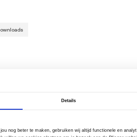
ownloads
uitingen, inclusief aftapper. VSH
 cv-installaties. Zelfs op moeilijk
Details
g
jou nog beter te maken, gebruiken wij altijd functionele en anal