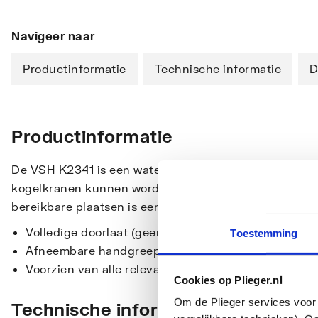
Navigeer naar
Productinformatie
Technische informatie
D
Productinformatie
De VSH K2341 is een waterkogelkraan met 2 knel aansl
kogelkranen kunnen worden toegepast in drinkwater- en
bereikbare plaatsen is een snelle montage mogelijk.
Volledige doorlaat (geen stromingsverlies)
Toestemming
Afneembare handgreep en blijvend soepele werkin
Voorzien van alle relevante keuren
Cookies op Plieger.nl
Om de Plieger services voor 
Technische informatie