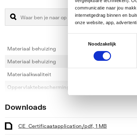
vergelijkbare technieken). O
communicatie naar jou makkel
internetgedrag binnen en bu
onze website, app, advertent
Toestemmingsselectie
Noodzakelijk
Materiaal behuizing
Messi
Materiaal behuizing
Messi
Materiaalkwaliteit
CuZn4
Toon meer
Oppervlaktebescherming behuizing
Geen
Materiaal kogelafdichting
Polyte
Downloads
Materiaal kogel
Messi
Materiaal spindel
Messi
CE_Certificaat
application/pdf
,
1 MB