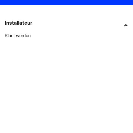
Installateur
Klant worden
Diensten
Alle Expressen
Alle Showrooms
Onze merken
Bekijk alle evenementen
Onderdelenzoeker
Prijswijzigingen
Over ons