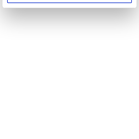
Aansluiting 1
Binnendraad metrisch
Met koppeling
Nee
aansluiting 1
Nom. diameter
4" (100)
aansluiting 2
Aansluiting 2
Binnendraad metrisch
Met koppeling
Nee
aansluiting 2
Druktrap klasse
PN 40
Met aftapper
Nee
Met terugslagklep
Nee