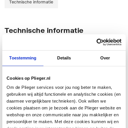
Technische informatie
Technische informatie
Toestemming
Details
Over
Cookies op Plieger.nl
Materiaal behuizing
Messing
Om de Plieger services voor jou nog beter te maken,
Materiaal behuizing
Messing
gebruiken wij altijd functionele en analytische cookies (en
daarmee vergelijkbare technieken). Ook willen we
Materiaalkwaliteit
Overig
cookies plaatsen om je bezoek aan de Plieger website en
webshop en onze communicatie naar jou makkelijker en
Oppervlaktebeschermin
Vernikkeld
persoonlijker te maken. Met deze cookies kunnen wij en
g behuizing