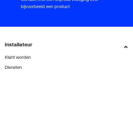
bijvoorbeeld een product
Installateur
Klant worden
Diensten
Alle Expressen
Alle Showrooms
Onze merken
Bekijk alle evenementen
Onderdelenzoeker
Prijswijzigingen