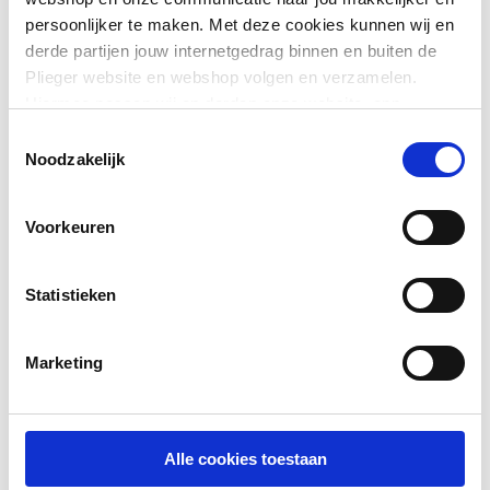
persoonlijker te maken. Met deze cookies kunnen wij en
Downloads
derde partijen jouw internetgedrag binnen en buiten de
Plieger website en webshop volgen en verzamelen.
Hiermee passen wij en derden onze website, app,
Exploded_view
application/pdf
,
194 KB
advertenties en communicatie aan jouw interesses aan.
Toestemmingsselectie
We slaan je cookievoorkeur op in je browser.
Noodzakelijk
Voorkeuren
Statistieken
Marketing
Alle cookies toestaan