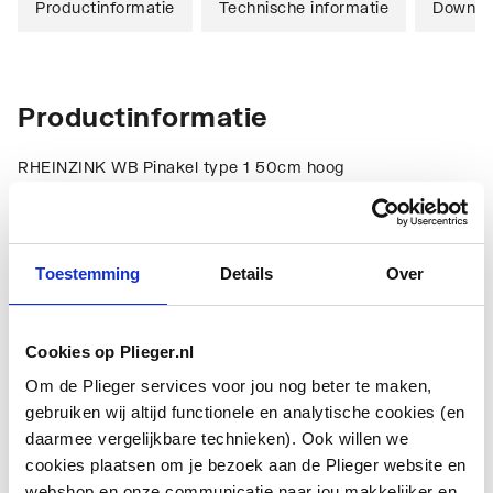
Productinformatie
Technische informatie
Downlo
Productinformatie
RHEINZINK WB Pinakel type 1 50cm hoog
Technische informatie
Toestemming
Details
Over
Cookies op Plieger.nl
Om de Plieger services voor jou nog beter te maken,
gebruiken wij altijd functionele en analytische cookies (en
Model
Overig
daarmee vergelijkbare technieken). Ook willen we
cookies plaatsen om je bezoek aan de Plieger website en
Materiaal
Zink
webshop en onze communicatie naar jou makkelijker en