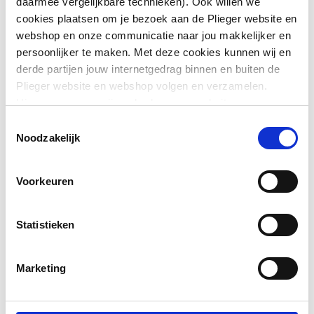
daarmee vergelijkbare technieken). Ook willen we
cookies plaatsen om je bezoek aan de Plieger website en
Diameter
200
webshop en onze communicatie naar jou makkelijker en
persoonlijker te maken. Met deze cookies kunnen wij en
Downloads
derde partijen jouw internetgedrag binnen en buiten de
Plieger website en webshop volgen en verzamelen.
Hiermee passen wij en derden onze website, app,
CE_Certificaat
application/pdf
,
177 KB
advertenties en communicatie aan jouw interesses aan.
Toestemmingsselectie
We slaan je cookievoorkeur op in je browser.
Noodzakelijk
Overig
application/pdf
,
177 KB
Voorkeuren
Statistieken
Marketing