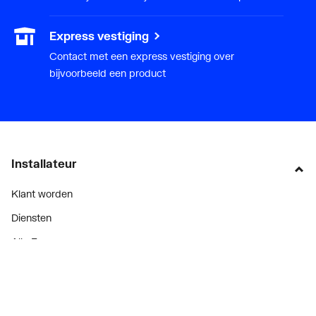
Express vestiging
Contact met een express vestiging over
bijvoorbeeld een product
Installateur
Klant worden
Diensten
Alle Expressen
Alle Showrooms
Onze merken
Bekijk alle evenementen