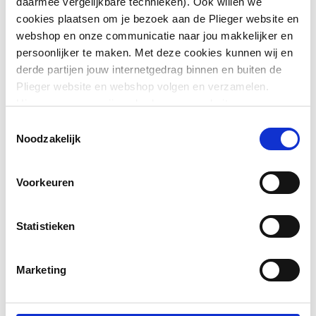
daarmee vergelijkbare technieken). Ook willen we
cookies plaatsen om je bezoek aan de Plieger website en
Diameter
100
webshop en onze communicatie naar jou makkelijker en
persoonlijker te maken. Met deze cookies kunnen wij en
Downloads
derde partijen jouw internetgedrag binnen en buiten de
Plieger website en webshop volgen en verzamelen.
Hiermee passen wij en derden onze website, app,
CE_Certificaat
application/pdf
,
177 KB
advertenties en communicatie aan jouw interesses aan.
Toestemmingsselectie
We slaan je cookievoorkeur op in je browser.
Noodzakelijk
Overig
application/pdf
,
177 KB
Voorkeuren
Statistieken
Marketing