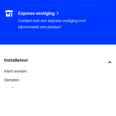
Express vestiging
Contact met een express vestiging over
bijvoorbeeld een product
Installateur
Klant worden
Diensten
Alle Expressen
Alle Showrooms
Onze merken
Bekijk alle evenementen