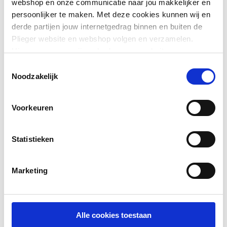
webshop en onze communicatie naar jou makkelijker en
persoonlijker te maken. Met deze cookies kunnen wij en
Afgedopt
Nee
derde partijen jouw internetgedrag binnen en buiten de
Plieger website en webshop volgen en verzamelen.
Excentrisch
Nee
Hiermee passen wij en derden onze website, app,
Toon meer
advertenties en communicatie aan jouw interesses aan.
FM keur
Nee
Toestemmingsselectie
We slaan je cookievoorkeur op in je browser.
Noodzakelijk
Gastec QA
Nee
Voorkeuren
Gastec QA
Nee
KIWA-keur
Ja
Statistieken
KIWA-keur
Ja
Marketing
Kwaliteitsklasse
St 34.2 (1.0034)
aansluiting 1
Alle cookies toestaan
Kwaliteitsklasse
St 34.2 (1.0034)