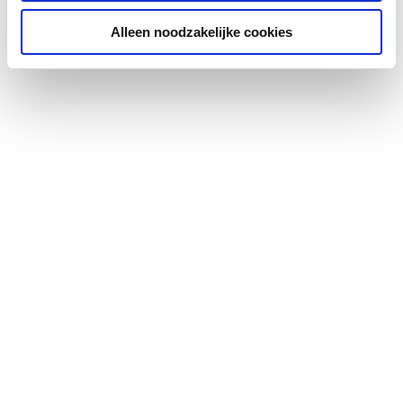
aansluiting 2
Alleen noodzakelijke cookies
Lengte aansluiting 1
195
Lengte aansluiting 2
85
LPCB keur
Nee
Materiaal aansluiting 1
Staal
Materiaal aansluiting 2
Staal
Materiaal afdichting
Ethyleen-Propyleen-
Dieen-Monomeer
(EPDM)
Max.
90
mediumtemperatuur
(continu)