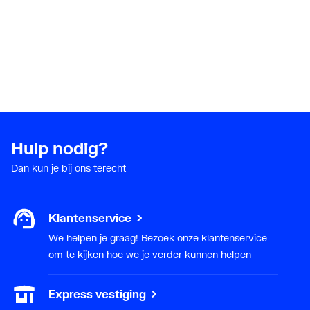
Nom. diameter
DN 125
aansluiting 1
Nom. diameter
DN 125
aansluiting 2
Oppervlaktebehandeling
Onbehandeld
aansluiting 1
Hulp nodig?
Oppervlaktebehandeling
Onbehandeld
Dan kun je bij ons terecht
aansluiting 2
Oppervlaktebeschermin
Thermisch verzinkt (Hot-
Klantenservice
g aansluiting 1
dip)
We helpen je graag! Bezoek onze klantenservice
Oppervlaktebeschermin
Thermisch verzinkt (Hot-
om te kijken hoe we je verder kunnen helpen
g aansluiting 2
dip)
Express vestiging
Systeemgebonden
Ja