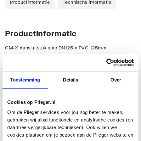
Productinformatie
Technische informatie
Productinformatie
GM-X Aansluitstuk spie DN125 x PVC 125mm
Technische informatie
Toestemming
Details
Over
Cookies op Plieger.nl
Om de Plieger services voor jou nog beter te maken,
gebruiken wij altijd functionele en analytische cookies (en
Aansluiting 1
Schuifmof
daarmee vergelijkbare technieken). Ook willen we
cookies plaatsen om je bezoek aan de Plieger website en
Aansluiting 2
Schuifeind