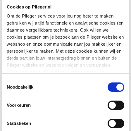
Cookies op Plieger.nl
Om de Plieger services voor jou nog beter te maken,
gebruiken wij altijd functionele en analytische cookies (en
daarmee vergelijkbare technieken). Ook willen we
cookies plaatsen om je bezoek aan de Plieger website en
webshop en onze communicatie naar jou makkelijker en
persoonlijker te maken. Met deze cookies kunnen wij en
derde partijen jouw internetgedrag binnen en buiten de
Plieger website en webshop volgen en verzamelen.
Hiermee passen wij en derden onze website, app,
advertenties en communicatie aan jouw interesses aan.
Toestemmingsselectie
We slaan je cookievoorkeur op in je browser.
Noodzakelijk
Voorkeuren
Statistieken