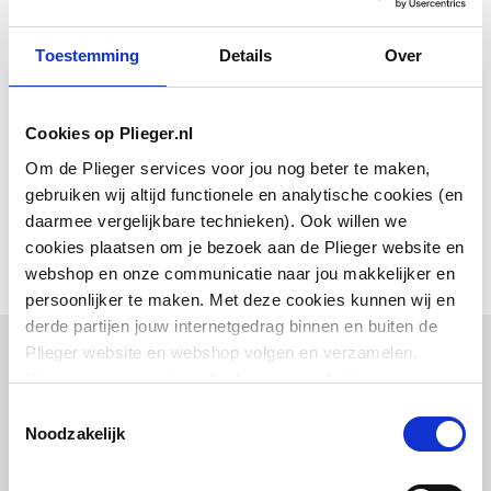
Met ketting
Nee
Toestemming
Details
Over
Downloads
Cookies op Plieger.nl
Om de Plieger services voor jou nog beter te maken,
EPD certificaat
application/pdf
,
2 MB
gebruiken wij altijd functionele en analytische cookies (en
daarmee vergelijkbare technieken). Ook willen we
cookies plaatsen om je bezoek aan de Plieger website en
webshop en onze communicatie naar jou makkelijker en
persoonlijker te maken. Met deze cookies kunnen wij en
derde partijen jouw internetgedrag binnen en buiten de
Plieger website en webshop volgen en verzamelen.
Combinatie artikelen
Hiermee passen wij en derden onze website, app,
advertenties en communicatie aan jouw interesses aan.
Toestemmingsselectie
Vaak samen gekocht
We slaan je cookievoorkeur op in je browser.
Noodzakelijk