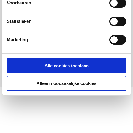
Voorkeuren
Viega Afvoer Multiplex
badafvoer- en
Statistieken
overloopcombinatie m.
waste inbouwdeel
40/50x725mm | verlengd
Marketing
artikel
:
0510068
Leverancier
:
111069
Alle cookies toestaan
Alleen noodzakelijke cookies