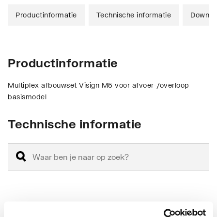
Productinformatie
Technische informatie
Downlo
Productinformatie
Multiplex afbouwset Visign M5 voor afvoer-/overloop
basismodel
Technische informatie
Diameter
52