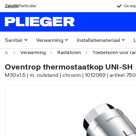
Zakelijk
Particulier
De exp
Sanitair
Verwarming
Installatiemateriaal
L
Verwarming
Radiatoren
Toebehoren voor rad
Oventrop thermostaatkop UNI-SH
M30x1.5 | m. nulstand | chroom | 1012069 | artikel 