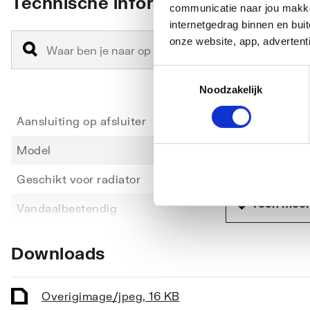
Technische informatie
communicatie naar jou makkel
internetgedrag binnen en bu
onze website, app, advertent
Toestemmingsselectie
Noodzakelijk
Aansluiting op afsluiter
M30 x 
Model
Recht
Geschikt voor radiator
Ja
Toon meer
Vandaalbestendig
Nee
Bediening op afstand
Nee
Downloads
Met diefstalbeveiliging
Nee
Lengte capillair bedieningselement op
0
Overig
image/jpeg
,
16 KB