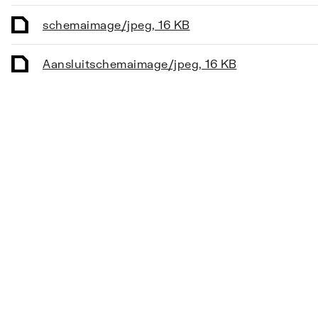
afstand
schema
image/jpeg
,
16 KB
Geschikt voor verwarming
Ja
Voeler op afstand
Nee
Aansluitschema
image/jpeg
,
16 KB
Geschikt voor koeling
Nee
Lengte capillair voeler op afstand
0
Regelelement
Vloeis
Diameter voeler op afstand
0
Instelbereik
7
Lengte voeler op afstand
0
Blokkering/begrenzing instelbereik
Nee
Met nulstand
Ja