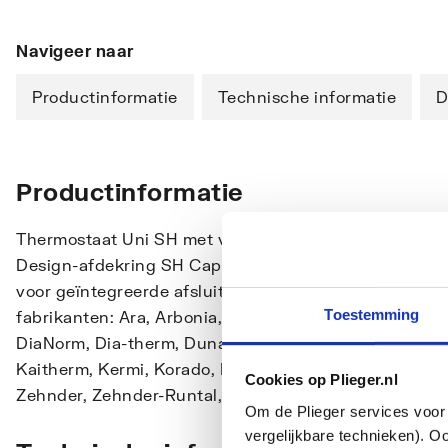
Navigeer naar
Productinformatie
Technische informatie
D
Productinformatie
Thermostaat Uni SH met vloeistofsensor en instelhul
Design-afdekring SH Cap. Passend voor afsluiters met
voor geïntegreerde afsluiterhuizen met draadaansluit
Toestemming
fabrikanten: Ara, Arbonia, Caradon-Stelrad, Cetra, C
DiaNorm, Dia-therm, Dunaferr, DURA, Ferroli, Hagetec
Kaitherm, Kermi, Korado, Manaut, Purmo, Radson, Ret
Cookies op Plieger.nl
Zehnder, Zehnder-Runtal, Zenith. Instelbereik: 7 - 28 °
Om de Plieger services voor 
vergelijkbare technieken). O