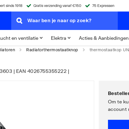
ert sinds 1918
Gratis verzending vanaf €150
75 Expressen
Acties & Aanbiedingen
ucht en ventilatie
Elektra
iatoren
Radiatorthermostaatknop
thermostaatkop UN
7503603 | EAN 4026755355222 |
Bestellen
Om te kun
account 