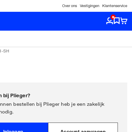
Over ons
Vestigingen
Klantenservice
I-SH
 bij
Plieger
?
nen bestellen bij Plieger heb je een zakelijk
nodig.
Inloggen
Account aanvragen