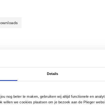
ownloads
p voor slechtziende. Met gemonteerde
 draadaansluiting M 3 x 1,5 alsmede
ing M 3 x 1,5 van de volgende
Details
oncept, Dekatherm, Delta, Demrad,
, Henrad, HM-Galant, Itemar/Biasi,
tig, Starpan, Superia, VEHA, VSZ-Korad,
C, instelschaal: * 1 - 5, met nulstand
jou nog beter te maken, gebruiken wij altijd functionele en anal
ok willen we cookies plaatsen om je bezoek aan de Plieger web