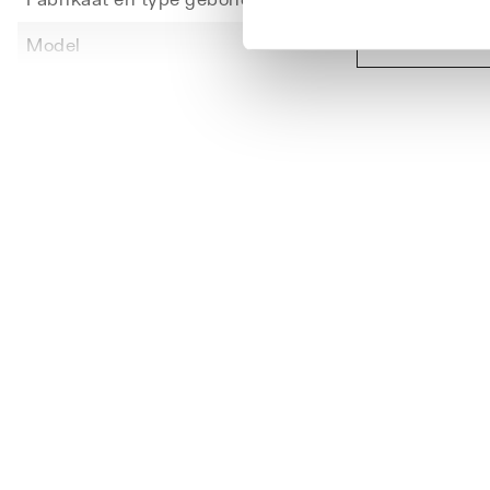
Toon meer
Model
Links 
Geschikt voor radiatordiepte
102
Geschikt voor radiatorhoogte
500
Kleur
Wit
RAL-nummer
9016
Glansgraad
Glanz