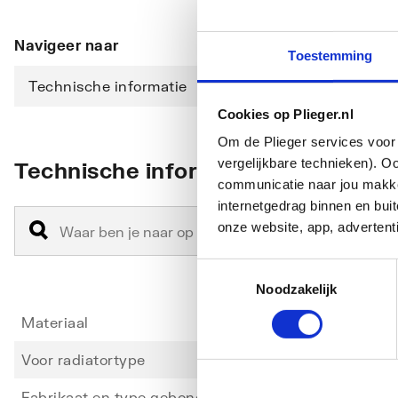
Navigeer naar
Toestemming
Technische informatie
Cookies op Plieger.nl
Om de Plieger services voor 
vergelijkbare technieken). O
Technische informatie
communicatie naar jou makkel
internetgedrag binnen en bu
onze website, app, advertent
Toestemmingsselectie
Noodzakelijk
Materiaal
Staal
Voor radiatortype
22
Fabrikaat en type gebonden
Ja