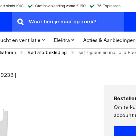
ert sinds 1918
Gratis verzending vanaf €150
75 Expressen
Acties & Aanbiedingen
ucht en ventilatie
Elektra
iatoren
Radiatorbekleding
set zijpanelen incl. clip Eco
49238 |
Bestellen
Om te kun
account 