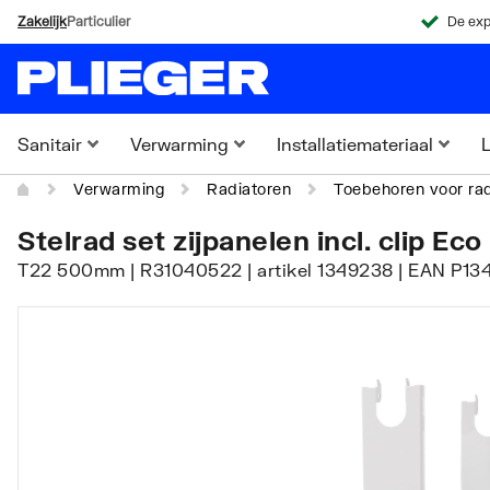
Zakelijk
Particulier
De exp
Sanitair
Verwarming
Installatiemateriaal
L
Verwarming
Radiatoren
Toebehoren voor rad
Stelrad set zijpanelen incl. clip Eco
T22 500mm | R31040522 | artikel 1349238 | EAN P13