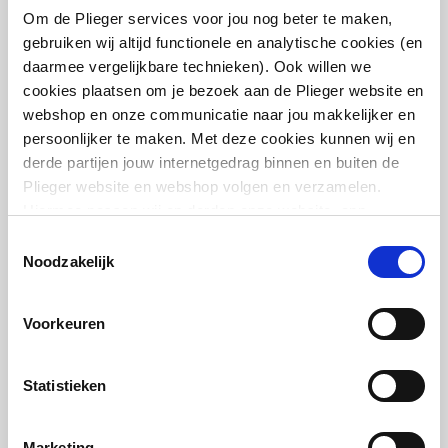
Om de Plieger services voor jou nog beter te maken,
gebruiken wij altijd functionele en analytische cookies (en
Glansgraad
Mat
daarmee vergelijkbare technieken). Ook willen we
cookies plaatsen om je bezoek aan de Plieger website en
Aangelaste strippen
Nee
webshop en onze communicatie naar jou makkelijker en
Vasco Flat-V-Line
persoonlijker te maken. Met deze cookies kunnen wij en
Met zijbekleding
Ja
handdoekbeugel
derde partijen jouw internetgedrag binnen en buiten de
500mm | Chroom
Plieger website en webshop volgen en verzamelen.
Met bovenbekleding
Nee
Hiermee passen wij en derden onze website, app,
artikel
:
7244861
advertenties en communicatie aan jouw interesses aan.
Kantelbaar
Nee
Leverancier
:
118325300000099
Toestemmingsselectie
We slaan je cookievoorkeur op in je browser.
Noodzakelijk
Aantal standaard
6
aansluitingen
Voorkeuren
Aansluitcombi 11
Nee
onderzijde
Vasco Flat-V-Line
Statistieken
handdoekbeugel
links/onderzijde links
600mm | Chroom
Marketing