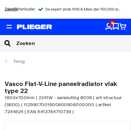
Zakelijk
Particulier
De expert sinds 1918 & Meer dan 150.000 artikelen
Terug
Vasco Flat-V-Line paneelradiator vlak
type 22
1600x700mm | 2241W - aansluiting 8008 | wit structuur
(S600) | 1129907001600800806000000 | artikel
7244824 | EAN 5413754710739 |