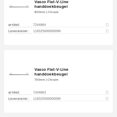
Vasco Flat-V-Line
handdoekbeugel
Aansluitcombi 48
Nee
800mm | Chroom
bovenzijde
links/onderzijde rechts
artikel
:
7244864
Leverancier
:
118325600000099
Aansluitcombi 54
Nee
bovenzijde
rechts/bovenzijde links
Aansluitcombi 58
Nee
bovenzijde
Vasco Flat-V-Line
rechts/onderzijde rechts
handdoekbeugel
700mm | Chroom
Aansluitcombi 62 zijkant
Nee
rechtsboven/zijkant
artikel
:
7244863
linksonder
Leverancier
:
118325500000099
Aansluitcombi 67 zijkant
Nee
rechtsboven/zijkant