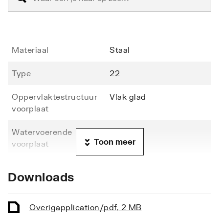
Materiaal
Staal
Type
22
Oppervlaktestructuur
Vlak glad
voorplaat
Watervoerende
Ja
Toon meer
voorplaat
Hoogte
1600
Downloads
Lengte
700
Overig
application/pdf
,
2 MB
Diepte
108