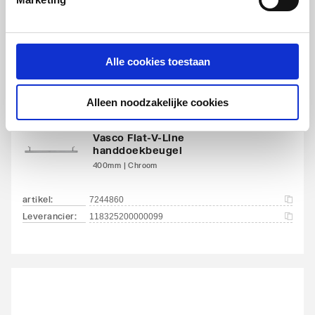
Aansluitcombi 18
Ja
artikel
:
7244862
onderzijde
Leverancier
:
118325400000099
links/onderzijde rechts
Alle cookies toestaan
Aansluitcombi 32 zijkant
Nee
linksboven/zijkant
Alleen noodzakelijke cookies
linksonder
Vasco Flat-V-Line
Aansluitcombi 37 zijkant
Nee
handdoekbeugel
linksboven/zijkant
400mm | Chroom
rechtsonder
artikel
:
7244860
Aansluitcombi 41
Nee
Leverancier
:
118325200000099
bovenzijde
links/onderzijde links
Aansluitcombi 45
Nee
bovenzijde
links/bovenzijde rechts