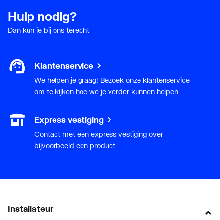
Met aftapper
Nee
Hulp nodig?
Met thermostatisch
Nee
Dan kun je bij ons terecht
ventiel geïntegreerd
Met wandconsoles
Ja
Klantenservice
We helpen je graag! Bezoek onze klantenservice
Geschikt voor elektrisch
Nee
om te kijken hoe we je verder kunnen helpen
element
Express vestiging
Met elektrisch element
Nee
Contact met een express vestiging over
bijvoorbeeld een product
Met blindstoppen
Ja
Met
Ja
bevestigingsmateriaal
Met handdoekhouder
Nee
Installateur