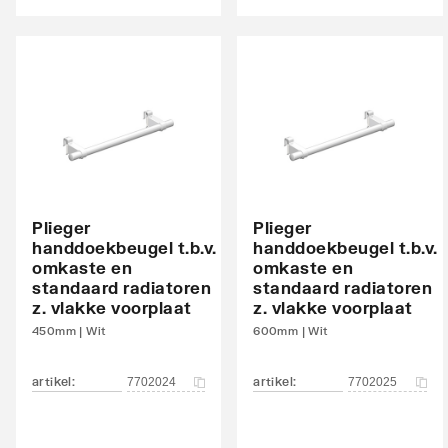
Aansluitcombi 81 onderzijde
Nee
rechts/onderzijde links
Aansluitcombi 88 onderzijde
Nee
rechts/onderzijde rechts
Aansluitcombi MO
Nee
middenonder/middenonder
Aansluitcombi MB
Nee
Plieger
Plieger
handdoekbeugel t.b.v.
handdoekbeugel t.b.v.
middenboven/middenboven
omkaste en
omkaste en
standaard radiatoren
standaard radiatoren
Draadmaat (inch)
1/2"
z. vlakke voorplaat
z. vlakke voorplaat
Draadaansluiting
Binne
450mm | Wit
600mm | Wit
Geschikt voor vochtige ruimte
Nee
artikel
:
artikel
:
7702024
7702025
Met eenpuntsaansluiting
Nee