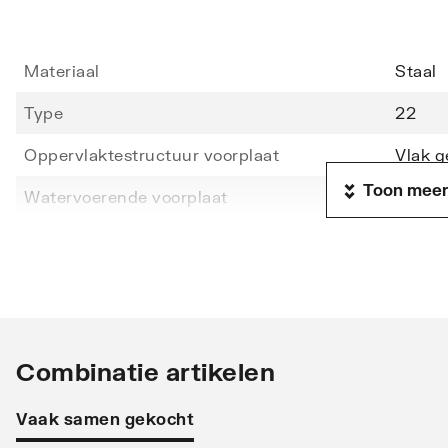
Materiaal
Staal
Type
22
Oppervlaktestructuur voorplaat
Vlak g
Toon meer
Watervoerende voorplaat
Nee
Hoogte
900
Lengte
2000
Diepte
102
Warmteafgifte EN 442 20°C - 55/45
1267
Combinatie artikelen
Warmteafgifte EN 442 20°C - 75/65
4264
Vaak samen gekocht