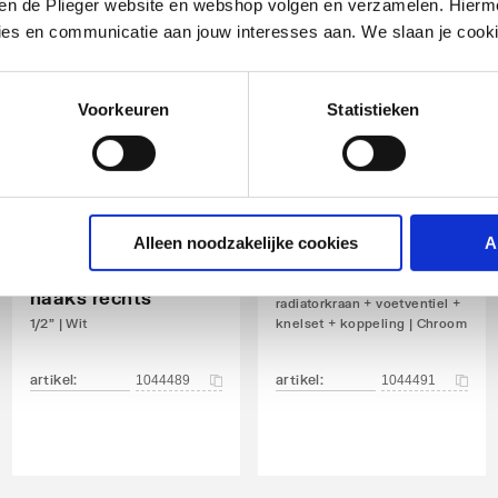
iten de Plieger website en webshop volgen en verzamelen. Hierm
ies en communicatie aan jouw interesses aan. We slaan je cooki
Voorkeuren
Statistieken
Cosmo
Cosmo
thermostatische
Alleen noodzakelijke cookies
A
thermostatische
radiatorset dubbel
radiatorset dubbel
haaks links
haaks rechts
radiatorkraan + voetventiel +
1/2" | Wit
knelset + koppeling | Chroom
artikel
:
artikel
:
1044489
1044491