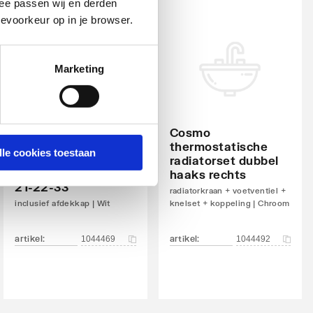
ee passen wij en derden
evoorkeur op in je browser.
Marketing
Cosmo
thermostatische
lle cookies toestaan
Cosmo standconsole
radiatorset dubbel
universeel type 20-
haaks rechts
21-22-33
radiatorkraan + voetventiel +
inclusief afdekkap | Wit
knelset + koppeling | Chroom
artikel
:
artikel
:
1044469
1044492