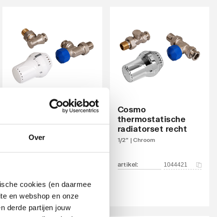
Cosmo
thermostatische
Cosmo
radiatorset haaks
thermostatische
verkeerd
radiatorset recht
Over
1/2" | Wit
1/2" | Chroom
artikel
:
artikel
:
1044420
1044421
ytische cookies (en daarmee
site en webshop en onze
n derde partijen jouw