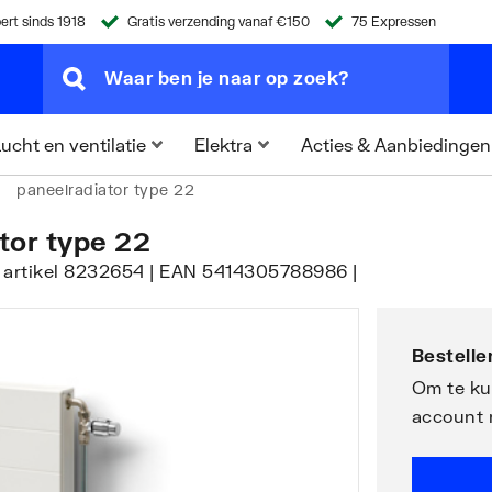
ert sinds 1918
Gratis verzending vanaf €150
75 Expressen
Acties & Aanbiedingen
ucht en ventilatie
Elektra
paneelradiator type 22
tor type 22
 artikel 8232654 | EAN 5414305788986 |
Bestellen
Om te kun
account 