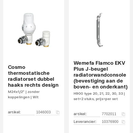
Wemefa Flamco EKV
Cosmo
Plus J-beugel
thermostatische
radiatorwandconsole
radiatorset dubbel
(bevestiging aan de
haaks rechts design
boven- en onderkant)
M24x1/2" | zonder
H900 type 20, 21, 22, 30, 33 |
koppelingen | Wit
set=2 stuks, prijs=per set
artikel
:
1046003
artikel
:
7702011
Leverancier
:
10376900