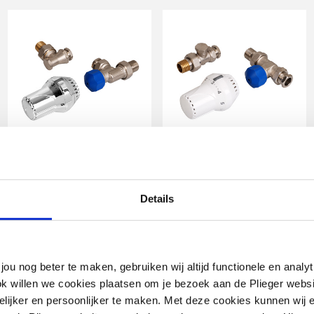
Cosmo
thermostatische
Cosmo
radiatorset haaks
thermostatische
verkeerd
radiatorset recht
Details
1/2" | Chroom
1/2" | Wit
artikel
:
artikel
:
1044423
1044418
end
jou nog beter te maken, gebruiken wij altijd functionele en anal
ok willen we cookies plaatsen om je bezoek aan de Plieger web
ijker en persoonlijker te maken. Met deze cookies kunnen wij e