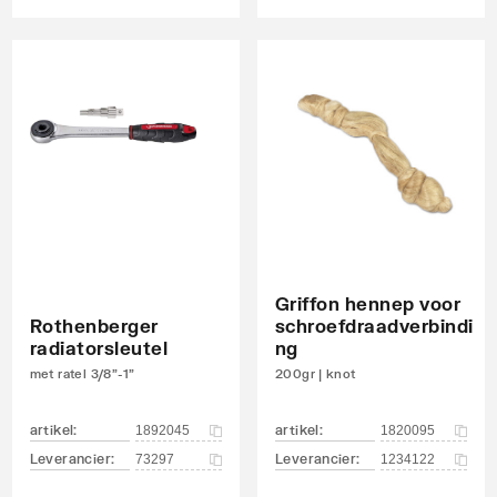
Griffon hennep voor
Rothenberger
schroefdraadverbindi
radiatorsleutel
ng
ndraad
met ratel 3/8"-1"
200gr | knot
artikel
:
artikel
:
1892045
1820095
Leverancier
:
Leverancier
:
73297
1234122