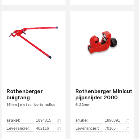
Rothenberger
Rothenberger Minicut
buigtang
pijpsnijder 2000
15mm | met rol korte radius
6-22mm
artikel
:
artikel
:
1894315
1896091
Leverancier
:
Leverancier
:
462116
70105