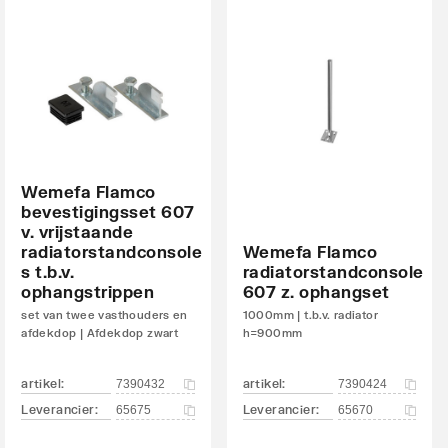
Wemefa Flamco
bevestigingsset 607
v. vrijstaande
radiatorstandconsole
Wemefa Flamco
s t.b.v.
radiatorstandconsole
ophangstrippen
607 z. ophangset
set van twee vasthouders en
1000mm | t.b.v. radiator
afdekdop | Afdekdop zwart
h=900mm
artikel
:
artikel
:
7390432
7390424
Leverancier
:
Leverancier
:
65675
65670