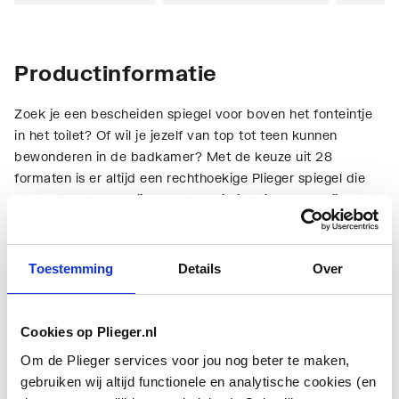
Productinformatie
Zoek je een bescheiden spiegel voor boven het fonteintje
in het toilet? Of wil je jezelf van top tot teen kunnen
bewonderen in de badkamer? Met de keuze uit 28
formaten is er altijd een rechthoekige Plieger spiegel die
perfect past. Ook bij de rest van je interieur, dankzij de
basic look and feel.
Technische informatie
Toestemming
Details
Over
Cookies op Plieger.nl
Om de Plieger services voor jou nog beter te maken,
gebruiken wij altijd functionele en analytische cookies (en