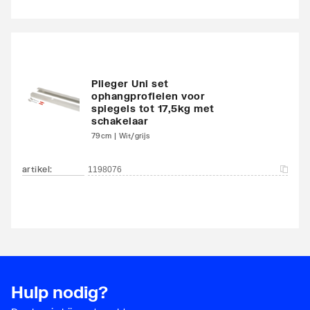
Plieger Uni set
ophangprofielen voor
spiegels tot 17,5kg met
schakelaar
79cm | Wit/grijs
artikel
:
1198076
Hulp nodig?