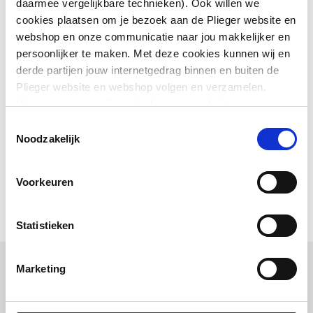
daarmee vergelijkbare technieken). Ook willen we
cookies plaatsen om je bezoek aan de Plieger website en
Materiaal
Glas
webshop en onze communicatie naar jou makkelijker en
persoonlijker te maken. Met deze cookies kunnen wij en
Vandaalbestendig
Nee
derde partijen jouw internetgedrag binnen en buiten de
Plieger website en webshop volgen en verzamelen.
Uitvoeringsvorm
Wandspiegel
Hiermee passen wij en derden onze website, app,
advertenties en communicatie aan jouw interesses aan.
Vorm
Rechthoekig
Toestemmingsselectie
We slaan je cookievoorkeur op in je browser.
Noodzakelijk
Toon meer
Uitvoering glas
Zilver
Voorkeuren
Vergrotende spiegel
Nee
Met spiegellijst
Nee
Statistieken
Uitvoering oppervlakte
Glanzend
Marketing
Combinatie artikelen
Met facet
Nee
Anderen kochten ook