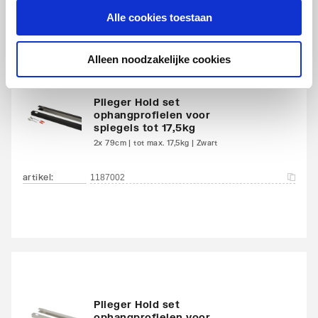
Met
Nee
Alle cookies toestaan
Bijpassende producten
bevestigingsmateriaal
Alleen noodzakelijke cookies
Met anticondens
Nee
Met verlichting
Nee
Plieger Hold set
ophangprofielen voor
spiegels tot 17,5kg
Met contactdoos
Nee
2x 79cm | tot max. 17,5kg | Zwart
Dikte
5
artikel
:
1187002
Hoogte
1300
Breedte
700
Plieger Hold set
ophangprofielen voor