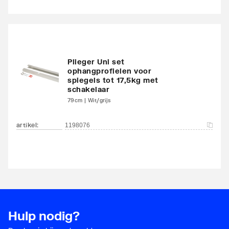
Plieger Uni set
ophangprofielen voor
spiegels tot 17,5kg met
schakelaar
79cm | Wit/grijs
artikel
:
1198076
Hulp nodig?