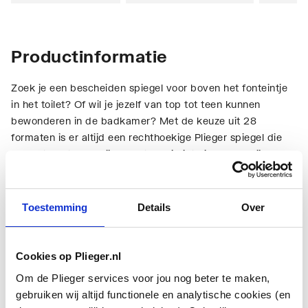
Productinformatie
Zoek je een bescheiden spiegel voor boven het fonteintje
in het toilet? Of wil je jezelf van top tot teen kunnen
bewonderen in de badkamer? Met de keuze uit 28
formaten is er altijd een rechthoekige Plieger spiegel die
perfect past. Ook bij de rest van je interieur, dankzij de
basic look and feel.
Technische informatie
Toestemming
Details
Over
Cookies op Plieger.nl
Om de Plieger services voor jou nog beter te maken,
gebruiken wij altijd functionele en analytische cookies (en