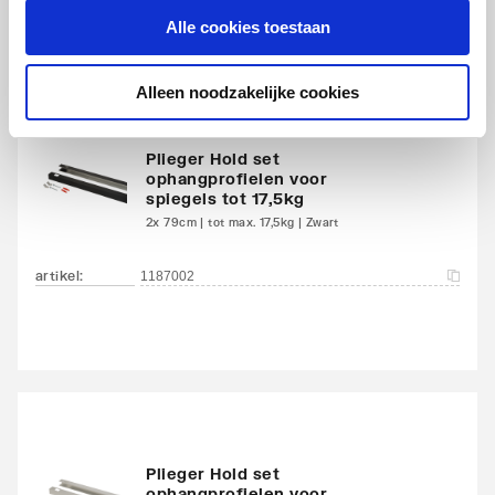
Met
Nee
Alle cookies toestaan
Bijpassende producten
bevestigingsmateriaal
Alleen noodzakelijke cookies
Met anticondens
Nee
Met verlichting
Nee
Plieger Hold set
ophangprofielen voor
spiegels tot 17,5kg
Met contactdoos
Nee
2x 79cm | tot max. 17,5kg | Zwart
Dikte
5
artikel
:
1187002
Hoogte
1100
Breedte
800
Plieger Hold set
ophangprofielen voor