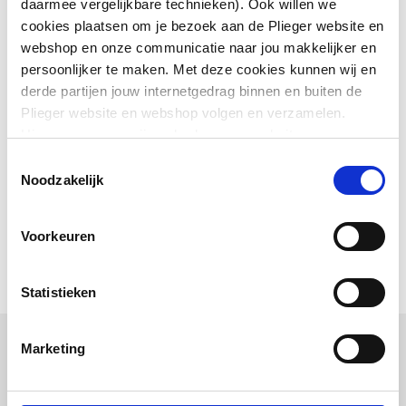
daarmee vergelijkbare technieken). Ook willen we
cookies plaatsen om je bezoek aan de Plieger website en
Materiaal
Glas
webshop en onze communicatie naar jou makkelijker en
persoonlijker te maken. Met deze cookies kunnen wij en
Vandaalbestendig
Nee
derde partijen jouw internetgedrag binnen en buiten de
Plieger website en webshop volgen en verzamelen.
Uitvoeringsvorm
Wandspiegel
Hiermee passen wij en derden onze website, app,
advertenties en communicatie aan jouw interesses aan.
Vorm
Rechthoekig
Toestemmingsselectie
We slaan je cookievoorkeur op in je browser.
Noodzakelijk
Toon meer
Uitvoering glas
Zilver
Voorkeuren
Vergrotende spiegel
Nee
Met spiegellijst
Nee
Statistieken
Uitvoering oppervlakte
Glanzend
Marketing
Combinatie artikelen
Met facet
Nee
Anderen kochten ook