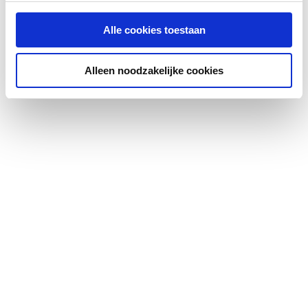
Uitvoering facet
Overig
Alle cookies toestaan
Met
Ja
bevestigingsmateriaal
Alleen noodzakelijke cookies
Kleur
Overig
bevestigingsmateriaal
Met anticondens
Ja
Met verlichting
Ja
Met contactdoos
Nee
Met verwarming
Ja
Elektrische aansluiting
Aansluitklemmen
Dikte
30