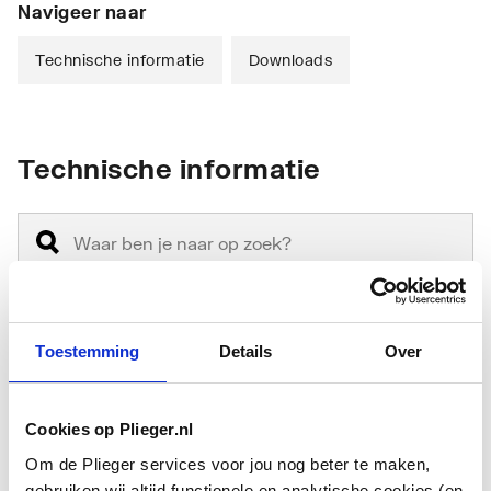
Navigeer naar
Technische informatie
Downloads
Technische informatie
Toestemming
Details
Over
Materiaal
Glas
Vandaalbestendig
Nee
Cookies op Plieger.nl
Uitvoeringsvorm
Wandspiegel
Om de Plieger services voor jou nog beter te maken,
gebruiken wij altijd functionele en analytische cookies (en