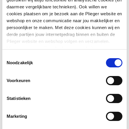
Vorm
Rechthoekig
daarmee vergelijkbare technieken). Ook willen we
cookies plaatsen om je bezoek aan de Plieger website en
Toon meer
Uitvoering glas
Helder
webshop en onze communicatie naar jou makkelijker en
persoonlijker te maken. Met deze cookies kunnen wij en
Vergrotende spiegel
Nee
derde partijen jouw internetgedrag binnen en buiten de
Downloads
Plieger website en webshop volgen en verzamelen.
Met spiegellijst
Nee
Hiermee passen wij en derden onze website, app,
advertenties en communicatie aan jouw interesses aan.
Toestemmingsselectie
Productinformatie
application/pdf
,
379 KB
Materiaal spiegellijst
Overig
We slaan je cookievoorkeur op in je browser.
Noodzakelijk
Conformiteitsverklaring
application/pdf
,
1 MB
Kleur spiegellijst
Overig
Voorkeuren
Uitvoering oppervlakte
Glanzend
Statistieken
Met facet
Nee
Marketing
Type facet
Gestraald