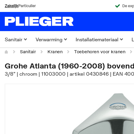
Zakelijk
Particulier
De exp
Sanitair
Verwarming
Installatiemateriaal
L
Sanitair
Kranen
Toebehoren voor kranen
Grohe Atlanta (1960-2008) bovend
3/8" | chroom | 11003000 | artikel 0430846 | EAN 4