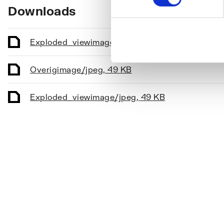
Downloads
Exploded_view
image/jpeg
,
49 KB
Overig
image/jpeg
,
49 KB
Exploded_view
image/jpeg
,
49 KB