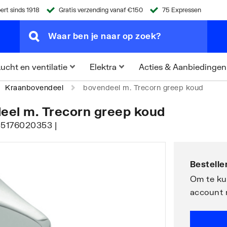
ert sinds 1918
Gratis verzending vanaf €150
75 Expressen
Acties & Aanbiedingen
ucht en ventilatie
Elektra
Kraanbovendeel
bovendeel m. Trecorn greep koud
eel m. Trecorn greep koud
005176020353 |
Bestellen
Om te kun
account 