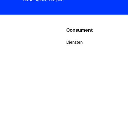
Consument
Diensten
Inspiratie
De stijl van klanten met #myplie
Showroom magazine