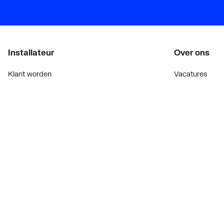
Installateur
Over ons
Klant worden
Vacatures
Diensten
Over Plieger
Alle Expressen
Plieger Praktijk
Alle Showrooms
Geschiedenis
Onze merken
Nieuws
Bekijk alle evenementen
Blogoverzicht
Onderdelenzoeker
Contact
Prijswijzigingen