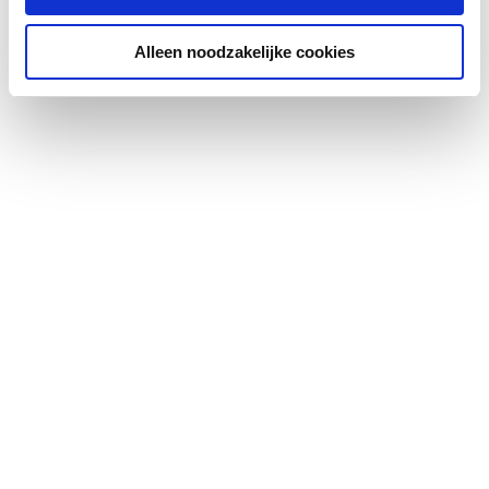
Perforatie
Rond
Alleen noodzakelijke cookies
Perforatiediameter
5
Perforatiebreedte
5
Perforatielengte
8
Breukbelasting
700
In houder
Ja