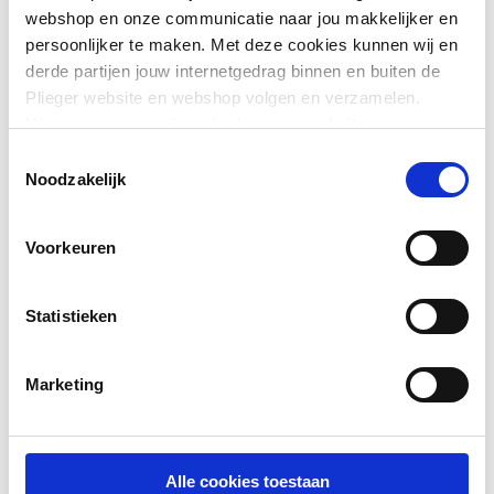
Materiaal
Staal
webshop en onze communicatie naar jou makkelijker en
persoonlijker te maken. Met deze cookies kunnen wij en
Materiaalkwaliteit
Overig
derde partijen jouw internetgedrag binnen en buiten de
Plieger website en webshop volgen en verzamelen.
Oppervlaktebeschermin
Thermisch verzinkt (Hot-
Hiermee passen wij en derden onze website, app,
g
dip)
advertenties en communicatie aan jouw interesses aan.
Toestemmingsselectie
Toon meer
We slaan je cookievoorkeur op in je browser.
Noodzakelijk
Breedte
12
Dikte
1
Voorkeuren
Kleur
Overig
Statistieken
Geperforeerd
Ja
Marketing
Aantal perforatierijen
1
Perforatierichting
Langs
Alle cookies toestaan