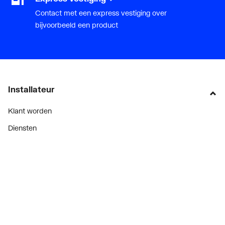
Contact met een express vestiging over
bijvoorbeeld een product
Installateur
Klant worden
Diensten
Alle Expressen
Alle Showrooms
Onze merken
Bekijk alle evenementen
Onderdelenzoeker